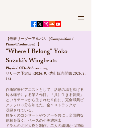
Yoko
Suzuki
鈴木 瑶子
​【最新リーダーアルバム（Composition /
Piano/Production）】
"Where I Belong" Yoko
Suzuki's Wingbeats
Physical CDs & Streaming
リリース予定日 : 2026. 9. (先行販売開始
2026. 8.
16)
作曲家兼ピアニストとして、活動の場を拡げる
鈴木瑶子による第３作目。「共に生きる音楽」
というテーマから生まれた９曲に、完全即興ピ
アノソロ３分を加えた、全１０トラックが
収録されている。
数多くのコンサートやツアーを共にし全面的な
信頼を置く、ベースの小美濃悠太、
ドラムの北沢大樹と制作。二人の繊細かつ躍動