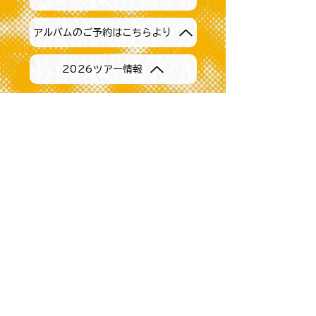
アルバムのご予約はこちらより
2026ツアー情報
1st Album "Paths Intertwined"
2024.12.25
全国リリース
配信サービスで聴く
CDのご購入はこちら
2nd Album 「umi」リリ
ース！