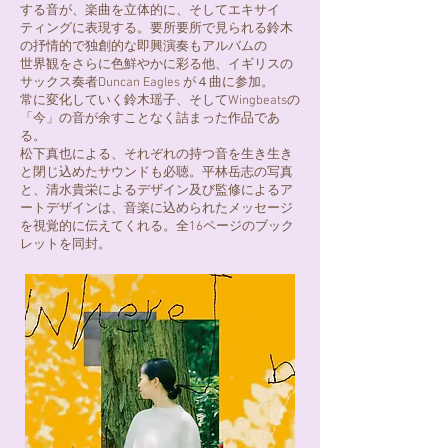
する音が、楽曲を立体的に、そしてエキサイ
ティングに表現する。要所要所で見られる鈴木
の抒情的で独創的な即興演奏もアルバムの
世界観をさらに色鮮やかに彩る他、イギリスの
サックス奏者Duncan Eagles が４曲に参加。
常に変化していく鈴木瑶子、そしてWingbeatsの
「今」の音が余すことなく詰まった作品であ
る。
松下真也による、それぞれの持つ音を生き生き
と閉じ込めたサウンドも必聴。平林岳志の写真
と、清水貴栄によるデザイン及び監修によるア
ートデザインは、音楽に込められたメッセージ
を視覚的に伝えてくれる。全16ページのブック
レットを同封。